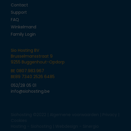
Contact
Support
FAQ
Winkelmand
Family Login
Sio Hosting BV
Brusselmansstraat 9
9255 Buggenhout-Opdorp
BE 0807.983.967
BE89 7340 2526 6485
052/28 05 01
info@siohosting.be
Siohosting ©2022 |
Algemene voorwaarden
|
Privacy
|
Cookies
Hosting - Siohosting |
Webdesign - Sinergio