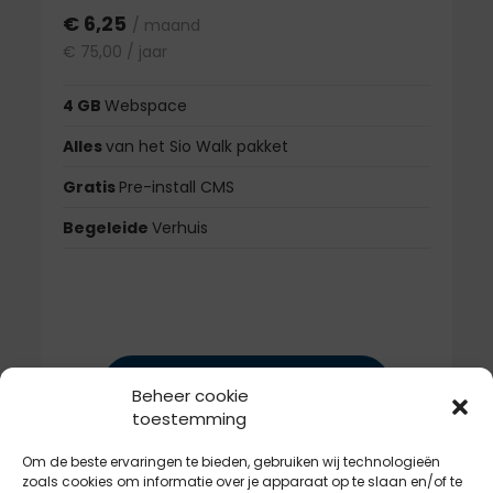
€ 6,25
/ maand
€ 75,00 / jaar
4 GB
Webspace
Alles
van het Sio Walk pakket
Gratis
Pre-install CMS
Begeleide
Verhuis
TOEVOEGEN
Beheer cookie
toestemming
Om de beste ervaringen te bieden, gebruiken wij technologieën
zoals cookies om informatie over je apparaat op te slaan en/of te