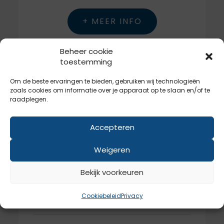
+ MEER INFO
Beheer cookie
toestemming
Om de beste ervaringen te bieden, gebruiken wij technologieën
zoals cookies om informatie over je apparaat op te slaan en/of te
raadplegen.
Sio PRO20
Accepteren
Weigeren
€25,00
/ maand
Bekijk voorkeuren
20GB
Quota
Cookiebeleid
Privacy
200GB
Traffiek