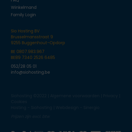
Winkelmand
Family Login
Sio Hosting BV
Brusselmansstraat 9
9255 Buggenhout-Opdorp
BE 0807.983.967
BE89 7340 2526 6485
052/28 05 01
info@siohosting.be
Siohosting ©2022 |
Algemene voorwaarden
|
Privacy
|
Cookies
Hosting - Siohosting |
Webdesign - Sinergio
Prijzen zijn excl. btw