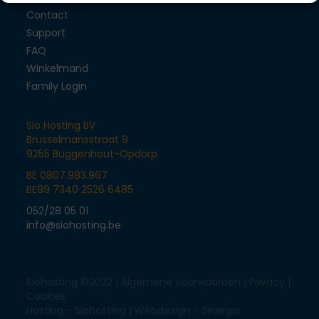
Contact
Support
FAQ
Winkelmand
Family Login
Sio Hosting BV
Brusselmansstraat 9
9255 Buggenhout-Opdorp
BE 0807.983.967
BE89 7340 2526 6485
052/28 05 01
info@siohosting.be
Siohosting ©2022 |
Algemene voorwaarden
|
Privacy
|
Cookies
Hosting - Siohosting |
Webdesign - Sinergio