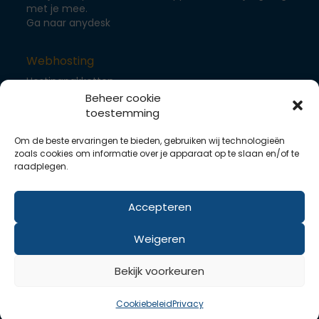
met je mee.
Ga naar anydesk
Webhosting
Hostingpakketten
Beheer cookie
Reseller accounts
toestemming
Om de beste ervaringen te bieden, gebruiken wij technologieën
WordPress hosting
zoals cookies om informatie over je apparaat op te slaan en/of te
Joomla hosting
raadplegen.
Drupal hosting
Accepteren
Servers
Weigeren
Dedicated server
VPS componenten
Bekijk voorkeuren
SLA
Cookiebeleid
Privacy
Links