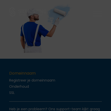
Domeinnaam
Domeinnaam
Onderhoud
Webhosting
Webhosting
Ssl Certificaten
WordPress
Onderhoud
CMS
Joomla
Dedicated server
Support
Server
Drupal
VPS Componenten
Domeinnaam
Blog
Support
Registreer je domeinnaam
Onderhoud
FAQ
Login
SSL
Contact
Heb je een probleem? Ons support-team kijkt graag