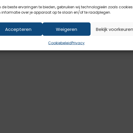
|
Cookies
de beste ervaringen te bieden, gebruiken wij technologieën zoals cookies
informatie over je apparaat op te slaan en/of te raadplegen.
Accepteren
Weigeren
Bekijk voorkeure
Cookiebeleid
Privacy