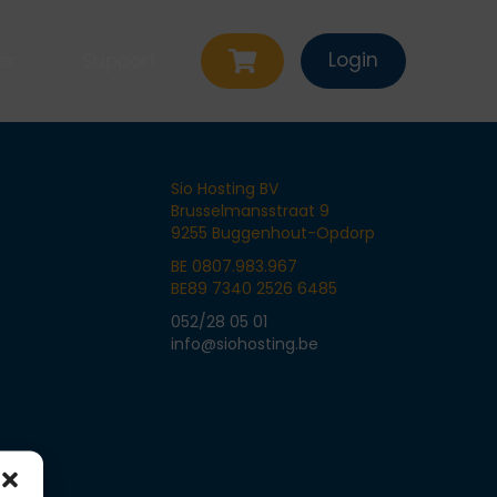
Login
er
Support
Sio Hosting BV
Brusselmansstraat 9
9255 Buggenhout-Opdorp
BE 0807.983.967
BE89 7340 2526 6485
ten
Contact
052/28 05 01
info@siohosting.be