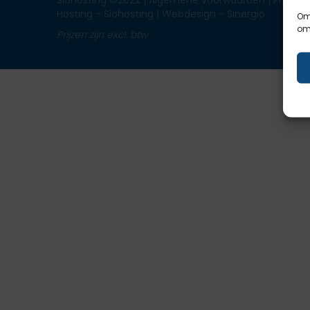
Siohosting ©2022 |
Algemene voorwaarden
|
Privacy
Hosting - Siohosting |
Webdesign - Sinergio
Om 
om 
Prijzen zijn excl. btw