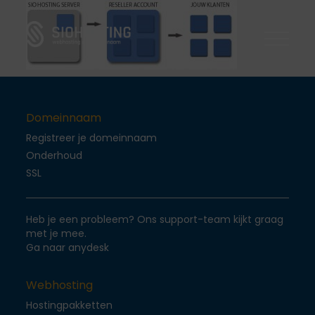
Domeinnaam
Domeinnaam
Onderhoud
Webhosting
Webhosting
Ssl Certificaten
WordPress
Domeinnaam
Onderhoud
CMS
Registreer je domeinnaam
Joomla
Onderhoud
Dedicated server
Support
Server
SSL
Drupal
VPS Componenten
Blog
Support
Heb je een probleem? Ons support-team kijkt graag
met je mee.
FAQ
Ga naar anydesk
Login
Webhosting
Contact
Hostingpakketten