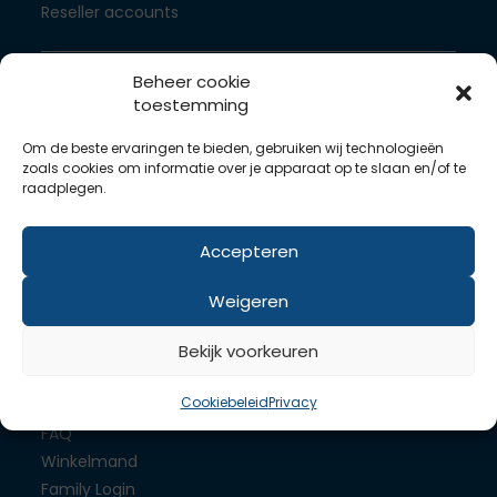
Reseller accounts
Beheer cookie
WordPress hosting
toestemming
Joomla hosting
Drupal hosting
Om de beste ervaringen te bieden, gebruiken wij technologieën
zoals cookies om informatie over je apparaat op te slaan en/of te
raadplegen.
Servers
Dedicated server
Accepteren
VPS componenten
SLA
Weigeren
Links
Bekijk voorkeuren
Contact
Cookiebeleid
Privacy
Support
FAQ
Winkelmand
Family Login