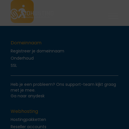
Domeinnaam
Domeinnaam
Onderhoud
Webhosting
Webhosting
Ssl Certificaten
Domeinnaam
WordPress
Onderhoud
Registreer je domeinnaam
CMS
Onderhoud
Joomla
SSL
Dedicated server
Support
Server
Drupal
VPS Componenten
Heb je een probleem? Ons support-team kijkt graag
Blog
Support
met je mee.
Ga naar anydesk
FAQ
Login
Webhosting
Contact
Hostingpakketten
Reseller accounts