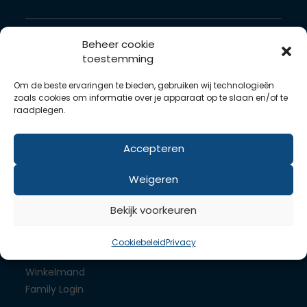
WordPress hosting
Beheer cookie
Joomla hosting
toestemming
Drupal hosting
Om de beste ervaringen te bieden, gebruiken wij technologieën
zoals cookies om informatie over je apparaat op te slaan en/of te
Servers
raadplegen.
Dedicated server
VPS componenten
Accepteren
SLA
Weigeren
Links
Bekijk voorkeuren
Contact
Support
Cookiebeleid
Privacy
FAQ
Winkelmand
Family Login