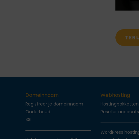
TER
Domeinnaam
Webhosting
Registreer je domeinnaam
Hostingpakketten
Onderhoud
Reseller account
SSL
WordPress hostin