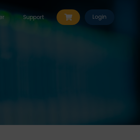
Login
er
Support
ten
Contact