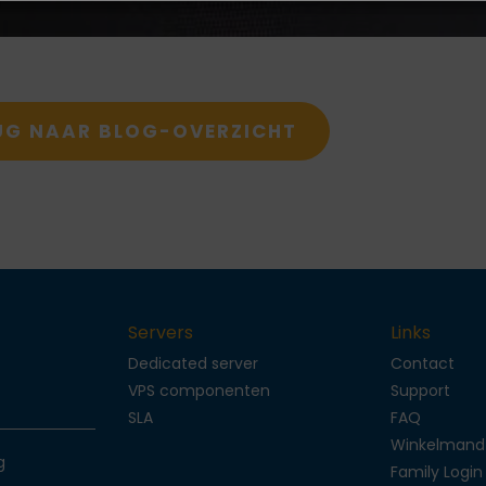
UG NAAR BLOG-OVERZICHT
Servers
Links
Dedicated server
Contact
s
VPS componenten
Support
SLA
FAQ
Winkelmand
g
Family Login