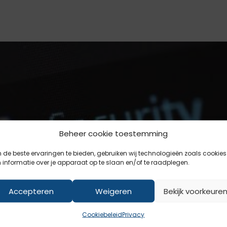
Beheer cookie toestemming
de beste ervaringen te bieden, gebruiken wij technologieën zoals cookies
informatie over je apparaat op te slaan en/of te raadplegen.
Accepteren
Weigeren
Bekijk voorkeure
Cookiebeleid
Privacy