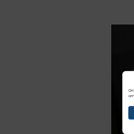
Om 
om 