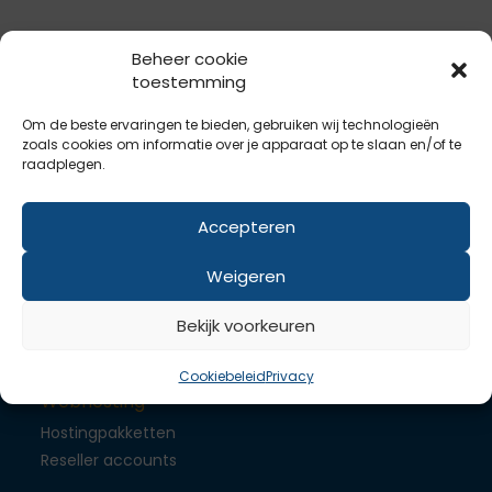
Beheer cookie
toestemming
Om de beste ervaringen te bieden, gebruiken wij technologieën
Domeinnaam
zoals cookies om informatie over je apparaat op te slaan en/of te
raadplegen.
Registreer je domeinnaam
Onderhoud
Accepteren
SSL
Weigeren
Heb je een probleem? Ons support-team kijkt graag
met je mee.
Bekijk voorkeuren
Ga naar anydesk
Cookiebeleid
Privacy
Webhosting
Hostingpakketten
Reseller accounts