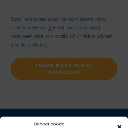
Zeer tevreden over de samenwerking
met Sio Hosting. Heel professioneel,
reageert snel op mails of chatberichten
via de website.
TERUG NAAR BLOG-
OVERZICHT
Beheer cookie
Domeinnaam