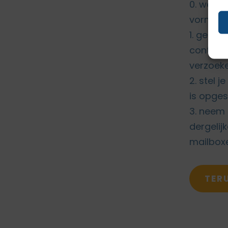
0. wees 
vormen d
1. geef 
control
verzoeken
2. stel j
is opges
3. neem
dergelij
mailboxe
TER