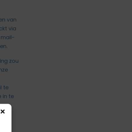
en van
kt via
 mail-
en.
ing zou
nze
l te
 in te