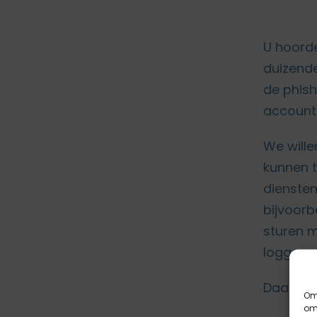
U hoorde
duizend
de phish
account 
We wille
kunnen 
diensten
bijvoorb
sturen m
loggen 
Daarom e
Om 
om 