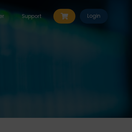
Login
er
Support
ten
Contact