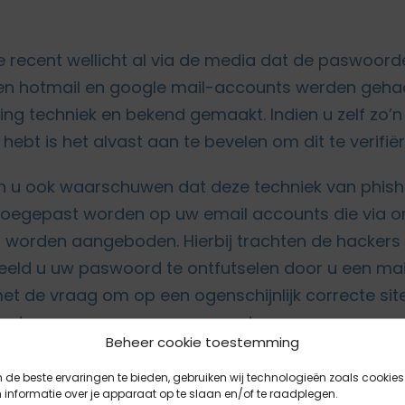
 recent wellicht al via de media dat de paswoord
en hotmail en google mail-accounts werden gehac
ing techniek en bekend gemaakt. Indien u zelf zo’n
hebt is het alvast aan te bevelen om dit te verifiër
n u ook waarschuwen dat deze techniek van phish
toegepast worden op uw email accounts die via o
 worden aangeboden. Hierbij trachten de hackers
eeld u uw paswoord te ontfutselen door u een mai
et de vraag om op een ogenschijnlijk correcte site
met uw usernaam en paswoord.
Beheer cookie toestemming
nkele tips :
de beste ervaringen te bieden, gebruiken wij technologieën zoals cookies
informatie over je apparaat op te slaan en/of te raadplegen.