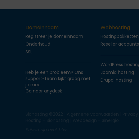
Domeinnaam
Webhosting
Registreer je domeinnaam
Hostingpakketten
Onderhoud
Reseller account
SSL
WordPress hostin
Heb je een probleem? Ons
Joomla hosting
support-team kijkt graag met
Drupal hosting
je mee.
Ga naar anydesk
Siohosting ©2022 |
Algemene voorwaarden
|
Privacy
Hosting - Siohosting |
Webdesign - Sinergio
Prijzen zijn excl. btw