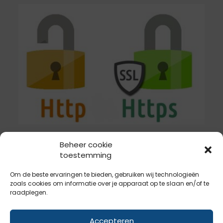
Beheer cookie
Na juli zal hier ook nog een bordje
toestemming
“onveilig” aan worden toegevoegd.
Om de beste ervaringen te bieden, gebruiken wij technologieën
zoals cookies om informatie over je apparaat op te slaan en/of te
Waarom is dit verder
raadplegen.
belangrijk?
Accepteren