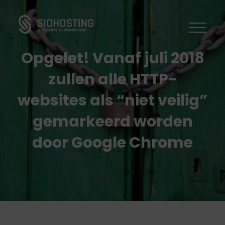
Domeinnaam
Domeinnaam
Onderhoud
Opgelet! Vanaf juli 2018
Webhosting
Webhosting
Ssl Certificaten
zullen alle HTTP-
WordPress
Onderhoud
CMS
websites als “niet veilig”
Joomla
gemarkeerd worden
Dedicated server
Support
Server
Drupal
door Google Chrome
VPS Componenten
Blog
Support
FAQ
Login
Contact