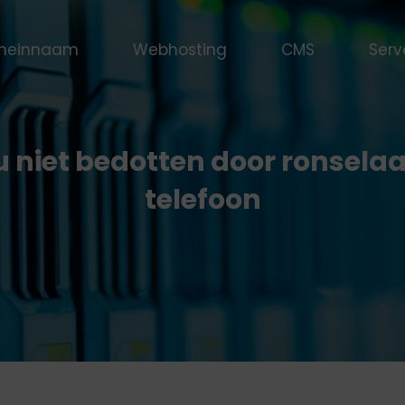
meinnaam
Webhosting
CMS
Serv
u niet bedotten door ronselaa
telefoon
Dedicated
VPS
Ssl
innaam
dPress
Webhosting
server
Blog
Onderhoud
Joomla
Componenten
Onderhoud
FAQ
Certifica
Drupal