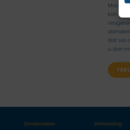
Mocht u 
kan u on
reageren
domeinna
dat via 
u dan me
TER
Domeinnaam
Webhosting