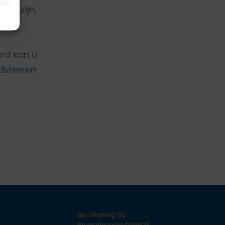
rd zijn,
ard kan u
dviseren
Sio Hosting BV