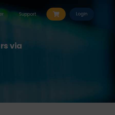
Login
er
Support
rs via
ten
Contact