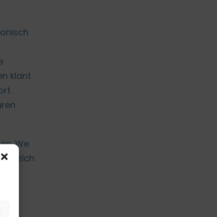
fonisch
e
n klant
ort
aren
pen. We
 Op zich
n