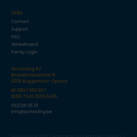
Links
Contact
Support
FAQ
Winkelmand
Family Login
Sio Hosting BV
Brusselmansstraat 9
9255 Buggenhout-Opdorp
BE 0807.983.967
BE89 7340 2526 6485
052/28 05 01
info@siohosting.be
Siohosting ©2022 |
Algemene voorwaarden
|
Privacy
|