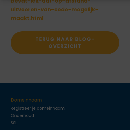
bevat-lek-dat-op-afstand-
uitvoeren-van-code-mogelijk-
maakt.html
TERUG NAAR BLOG-
OVERZICHT
Domeinnaam
Registreer je domeinnaam
Onderhoud
SSL