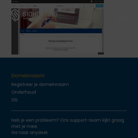
Domeinnaam
Domeinnaam
Onderhoud
Webhosting
Webhosting
Ssl Certificaten
WordPress
Onderhoud
CMS
Joomla
Dedicated server
Support
Server
Domeinnaam
Drupal
Registreer je domeinnaam
VPS Componenten
Blog
Onderhoud
Support
SSL
FAQ
Login
Heb je een probleem? Ons support-team kijkt graag
Contact
met je mee.
Ga naar anydesk