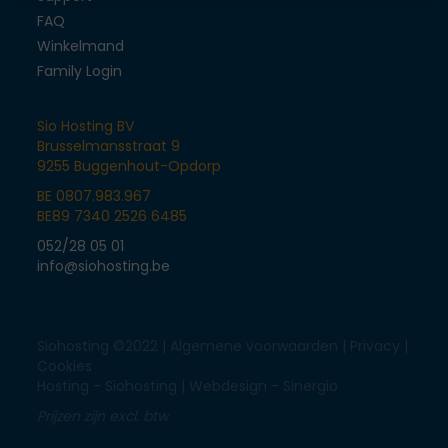
FAQ
Winkelmand
Family Login
Sio Hosting BV
Brusselmansstraat 9
9255 Buggenhout-Opdorp
BE 0807.983.967
BE89 7340 2526 6485
052/28 05 01
info@siohosting.be
Siohosting ©2022 |
Algemene voorwaarden
|
Privacy
|
Cookies
Hosting - Siohosting |
Webdesign - Sinergio
Prijzen zijn excl. btw