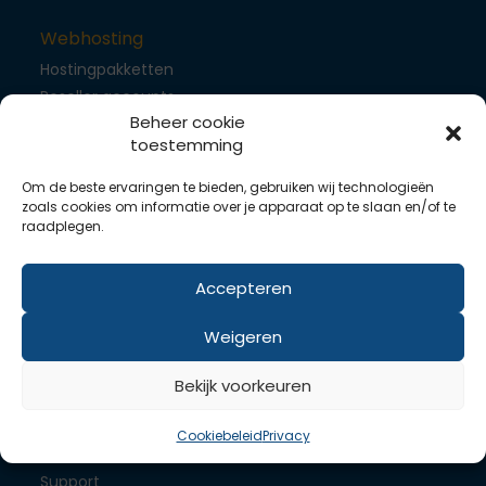
Webhosting
Hostingpakketten
Reseller accounts
Beheer cookie
toestemming
WordPress hosting
Om de beste ervaringen te bieden, gebruiken wij technologieën
Joomla hosting
zoals cookies om informatie over je apparaat op te slaan en/of te
Drupal hosting
raadplegen.
Servers
Accepteren
Dedicated server
Weigeren
VPS componenten
SLA
Bekijk voorkeuren
Links
Cookiebeleid
Privacy
Contact
Support