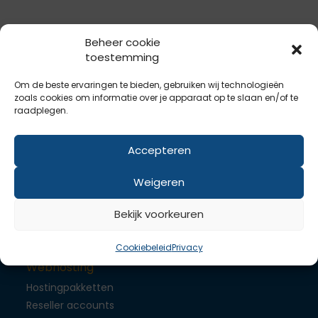
Beheer cookie
toestemming
Om de beste ervaringen te bieden, gebruiken wij technologieën
Domeinnaam
zoals cookies om informatie over je apparaat op te slaan en/of te
raadplegen.
Registreer je domeinnaam
Onderhoud
Accepteren
SSL
Weigeren
Heb je een probleem? Ons support-team kijkt graag
Bekijk voorkeuren
met je mee.
Ga naar anydesk
Cookiebeleid
Privacy
Webhosting
Hostingpakketten
Reseller accounts