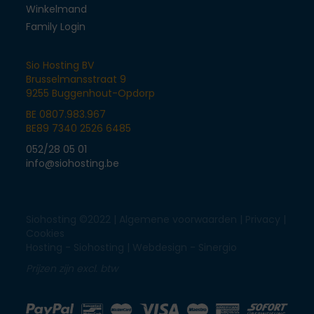
Winkelmand
Family Login
Sio Hosting BV
Brusselmansstraat 9
9255 Buggenhout-Opdorp
BE 0807.983.967
BE89 7340 2526 6485
052/28 05 01
info@siohosting.be
Siohosting ©2022 |
Algemene voorwaarden
|
Privacy
|
Cookies
Hosting - Siohosting |
Webdesign - Sinergio
Prijzen zijn excl. btw