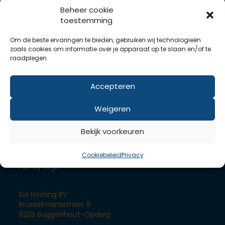
Drupal hosting
Beheer cookie
toestemming
Servers
Om de beste ervaringen te bieden, gebruiken wij technologieën
zoals cookies om informatie over je apparaat op te slaan en/of te
Dedicated server
raadplegen.
VPS componenten
SLA
Accepteren
Links
Weigeren
Contact
Support
Bekijk voorkeuren
FAQ
Winkelmand
Cookiebeleid
Privacy
Family Login
Sio Hosting BV
Brusselmansstraat 9
9255 Buggenhout-Opdorp